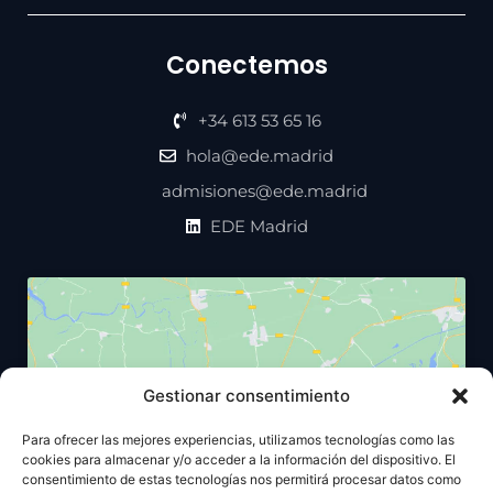
Conectemos
+34 613 53 65 16
hola@ede.madrid
admisiones@ede.madrid
EDE Madrid
Gestionar consentimiento
Haz clic para aceptar cookies de
Para ofrecer las mejores experiencias, utilizamos tecnologías como las
marketing y permitir este contenido
cookies para almacenar y/o acceder a la información del dispositivo. El
consentimiento de estas tecnologías nos permitirá procesar datos como