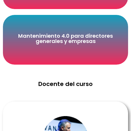
la eficiencia y el retorno de inversión.
Mantenimiento 4.0 para directores
generales y empresas
puede integrarse en el mantenimiento para potenciar
Que busquen comprender cómo la digitalización
Docente del curso