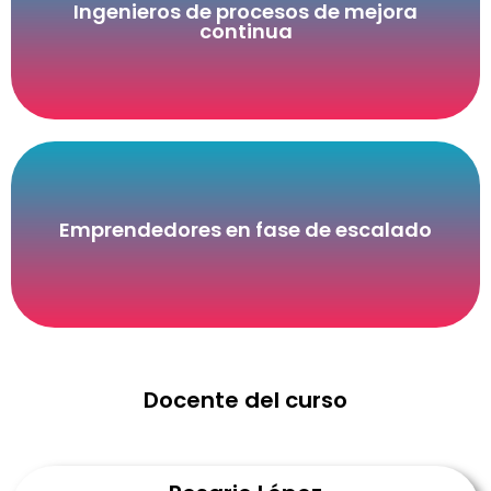
Ingenieros de procesos de mejora
financieramente.
continua
Que necesitan justificar sus proyectos
Emprendedores en fase de escalado
en caja.
Que necesitan entender el impacto de sus decisiones
Docente del curso